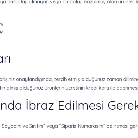
veya ambalajı olmayan veya ambalajı bozulmuş olan ürünler ke
ni
B
arı
rişiniz onaylandığında, tercih etmiş olduğunuz zaman dilimind
atın almış olduğunuz ürünlerin ücretinin kredi kartı ile ödenme
ında İbraz Edilmesi Gerek
, Soyadını ve Sınıfını” veya “Sipariş Numarasını” belirtmesi ge